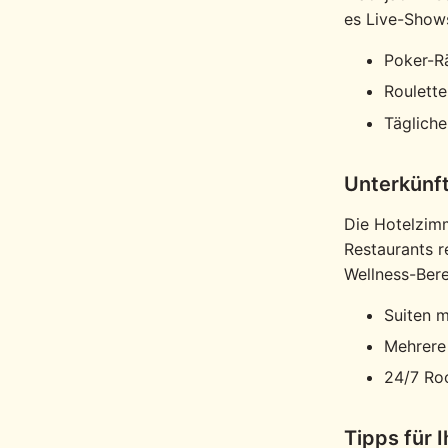
es Live-Shows
Poker-R
Roulette
Tägliche
Unterkünf
Die Hotelzimm
Restaurants r
Wellness-Bere
Suiten m
Mehrere
24/7 Ro
Tipps für 