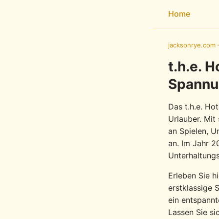
Home
jacksonrye.com 
t.h.e. 
Spannu
Das t.h.e. Ho
Urlauber. Mi
an Spielen, U
an. Im Jahr 2
Unterhaltung
Erleben Sie h
erstklassige 
ein entspannt
Lassen Sie si