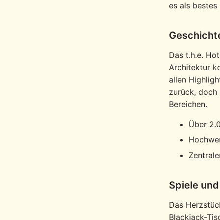
es als bestes 
Geschicht
Das t.h.e. Ho
Architektur k
allen Highlig
zurück, doch 
Bereichen.
Über 2.
Hochwer
Zentrale
Spiele und
Das Herzstück
Blackjack-Tis