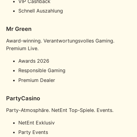
VIP Cashback
Schnell Auszahlung
Mr Green
Award-winning. Verantwortungsvolles Gaming.
Premium Live.
Awards 2026
Responsible Gaming
Premium Dealer
PartyCasino
Party-Atmosphäre. NetEnt Top-Spiele. Events.
NetEnt Exklusiv
Party Events