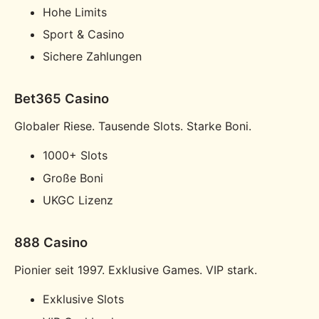
Hohe Limits
Sport & Casino
Sichere Zahlungen
Bet365 Casino
Globaler Riese. Tausende Slots. Starke Boni.
1000+ Slots
Große Boni
UKGC Lizenz
888 Casino
Pionier seit 1997. Exklusive Games. VIP stark.
Exklusive Slots