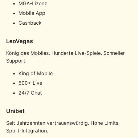
MGA-Lizenz
Mobile App
Cashback
LeoVegas
König des Mobiles. Hunderte Live-Spiele. Schneller
Support.
King of Mobile
500+ Live
24/7 Chat
Unibet
Seit Jahrzehnten vertrauenswürdig. Hohe Limits.
Sport-Integration.