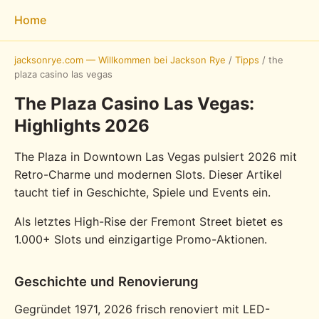
Home
jacksonrye.com — Willkommen bei Jackson Rye
/
Tipps
/
the
plaza casino las vegas
The Plaza Casino Las Vegas:
Highlights 2026
The Plaza in Downtown Las Vegas pulsiert 2026 mit
Retro-Charme und modernen Slots. Dieser Artikel
taucht tief in Geschichte, Spiele und Events ein.
Als letztes High-Rise der Fremont Street bietet es
1.000+ Slots und einzigartige Promo-Aktionen.
Geschichte und Renovierung
Gegründet 1971, 2026 frisch renoviert mit LED-