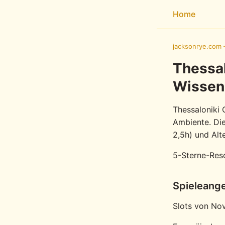
Home
jacksonrye.com 
Thessal
Wissen
Thessaloniki 
Ambiente. Die
2,5h) und Alt
5-Sterne-Reso
Spieleang
Slots von Nov