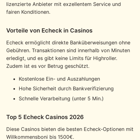
lizenzierte Anbieter mit exzellentem Service und
fairen Konditionen.
Vorteile von Echeck in Casinos
Echeck ermöglicht direkte Banküberweisungen ohne
Gebühren. Transaktionen sind innerhalb von Minuten
erledigt, und es gibt keine Limits für Highroller.
Zudem ist es vor Betrug geschützt.
Kostenlose Ein- und Auszahlungen
Hohe Sicherheit durch Bankverifizierung
Schnelle Verarbeitung (unter 5 Min.)
Top 5 Echeck Casinos 2026
Diese Casinos bieten die besten Echeck-Optionen mit
Willkommensboni bis 1500€.