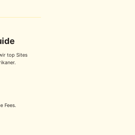
uide
ir top Sites
ikaner.
ge Fees.