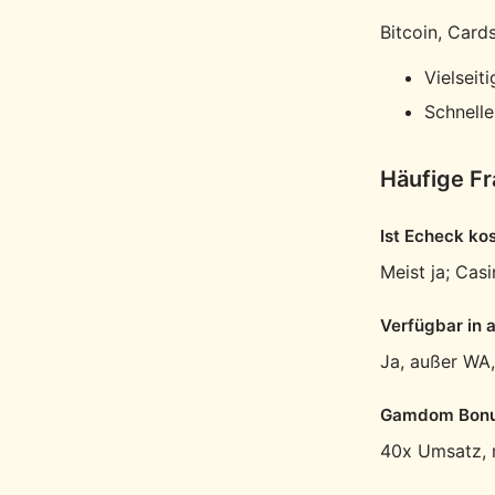
Bitcoin, Cards 
Vielseiti
Schnelle
Häufige F
Ist Echeck ko
Meist ja; Cas
Verfügbar in 
Ja, außer WA,
Gamdom Bonu
40x Umsatz, 