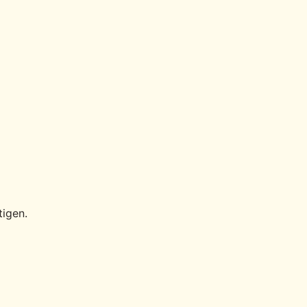
tigen.