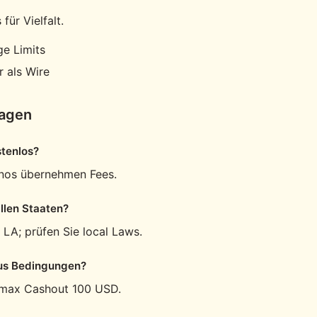
für Vielfalt.
ge Limits
r als Wire
ragen
stenlos?
inos übernehmen Fees.
allen Staaten?
 LA; prüfen Sie local Laws.
s Bedingungen?
max Cashout 100 USD.