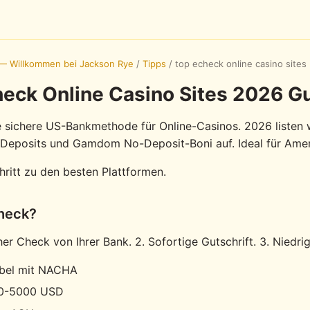
— Willkommen bei Jackson Rye
/
Tipps
/
top echeck online casino sites
eck Online Casino Sites 2026 G
e sichere US-Bankmethode für Online-Casinos. 2026 listen w
 Deposits und Gamdom No-Deposit-Boni auf. Ideal für Amer
chritt zu den besten Plattformen.
check?
her Check von Ihrer Bank. 2. Sofortige Gutschrift. 3. Niedri
bel mit NACHA
50-5000 USD