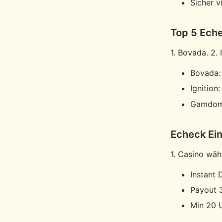
Sicher 
Top 5 Ech
1. Bovada. 2. 
Bovada:
Ignition
Gamdom
Echeck Ei
1. Casino wäh
Instant 
Payout 
Min 20 