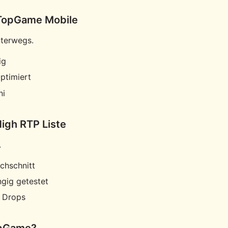
 TopGame Mobile
nterwegs.
ig
ptimiert
ni
High RTP Liste
.
chschnitt
gig getestet
e Drops