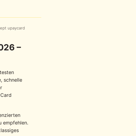
ccept upaycard
026 –
testen
, schnelle
r
yCard
enzierten
u empfehlen.
klassiges