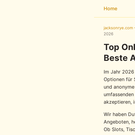
Home
jacksonrye.com 
2026
Top Onl
Beste A
Im Jahr 2026 
Optionen für 
und anonyme E
umfassenden B
akzeptieren, 
Wir haben Dut
Angeboten, h
Ob Slots, Tisc