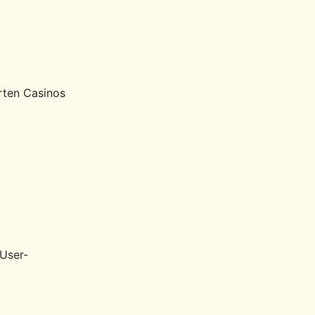
rten Casinos
 User-