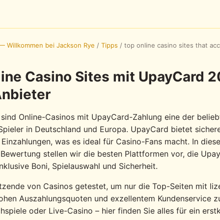
— Willkommen bei Jackson Rye
/
Tipps
/
top online casino sites that a
ine Casino Sites mit UpayCard 2
nbieter
sind Online-Casinos mit UpayCard-Zahlung eine der belieb
Spieler in Deutschland und Europa. UpayCard bietet sichere
inzahlungen, was es ideal für Casino-Fans macht. In diese
ewertung stellen wir die besten Plattformen vor, die Upa
inklusive Boni, Spielauswahl und Sicherheit.
zende von Casinos getestet, um nur die Top-Seiten mit liz
ohen Auszahlungsquoten und exzellentem Kundenservice z
hspiele oder Live-Casino – hier finden Sie alles für ein erst