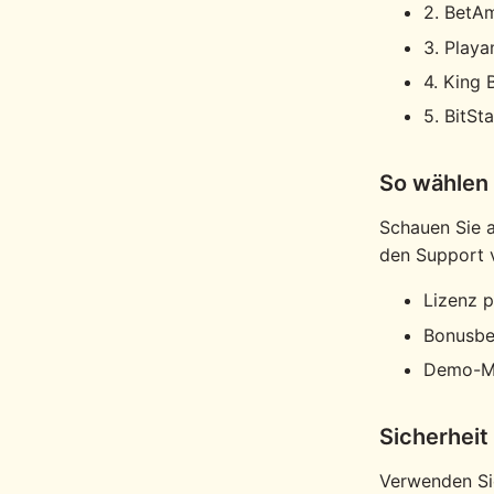
2. BetA
3. Play
4. King 
5. BitS
So wählen
Schauen Sie a
den Support v
Lizenz 
Bonusbe
Demo-M
Sicherheit
Verwenden Si