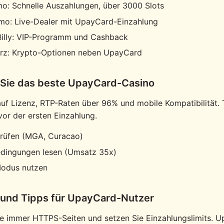
mo: Schnelle Auszahlungen, über 3000 Slots
amo: Live-Dealer mit UpayCard-Einzahlung
Billy: VIP-Programm und Cashback
tarz: Krypto-Optionen neben UpayCard
 Sie das beste UpayCard-Casino
uf Lizenz, RTP-Raten über 96% und mobile Kompatibilität. 
or der ersten Einzahlung.
prüfen (MGA, Curacao)
dingungen lesen (Umsatz 35x)
odus nutzen
 und Tipps für UpayCard-Nutzer
e immer HTTPS-Seiten und setzen Sie Einzahlungslimits. 