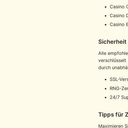
Casino 
Casino 
Casino E
Sicherheit
Alle empfohle
verschlüsselt
durch unabhä
SSL-Ver
RNG-Zert
24/7 Su
Tipps für 
Maximieren Si