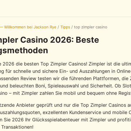
— Willkommen bei Jackson Rye
/
Tipps
/
top zimpler casino
pler Casino 2026: Beste
gsmethoden
 2026 die besten Top Zimpler Casinos! Zimpler ist die ulti
g für schnelle und sichere Ein- und Auszahlungen in Online
senden Review testen wir die führenden Plattformen, die 
 und beleuchten Boni, Spieleauswahl und Sicherheit. Ob Slot
ino – mit Zimpler zahlen Sie mobil und bequem ohne Regist
zende Anbieter geprüft und nur die Top Zimpler Casinos a
Auszahlungsquoten, exzellenten Kundenservice und mobile 
en Sie 2026 Ihr Glücksspielabenteuer mit Zimpler und profit
n Transaktionen!