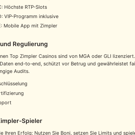
C: Höchste RTP-Slots
D: VIP-Programm inklusive
: Mobile App mit Zimpler
 und Regulierung
nen Top Zimpler Casinos sind von MGA oder GLI lizenziert.
 Daten end-to-end, schützt vor Betrug und gewährleistet fai
ngige Audits.
schlüsselung
ifizierung
pport
Zimpler-Spieler
e Ihren Erfolg: Nutzen Sie Boni, setzen Sie Limits und spiel