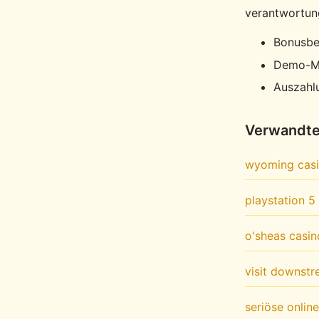
verantwortung
Bonusbe
Demo-Mo
Auszahl
Verwandt
wyoming casi
playstation 5
o'sheas casin
visit downstr
seriöse onlin