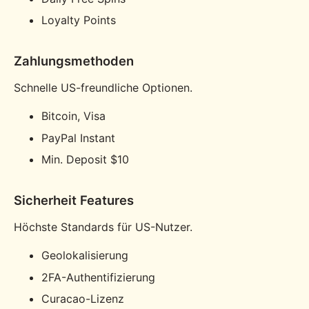
Loyalty Points
Zahlungsmethoden
Schnelle US-freundliche Optionen.
Bitcoin, Visa
PayPal Instant
Min. Deposit $10
Sicherheit Features
Höchste Standards für US-Nutzer.
Geolokalisierung
2FA-Authentifizierung
Curacao-Lizenz