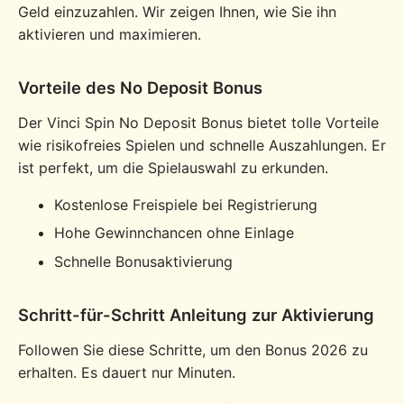
Geld einzuzahlen. Wir zeigen Ihnen, wie Sie ihn
aktivieren und maximieren.
Vorteile des No Deposit Bonus
Der Vinci Spin No Deposit Bonus bietet tolle Vorteile
wie risikofreies Spielen und schnelle Auszahlungen. Er
ist perfekt, um die Spielauswahl zu erkunden.
Kostenlose Freispiele bei Registrierung
Hohe Gewinnchancen ohne Einlage
Schnelle Bonusaktivierung
Schritt-für-Schritt Anleitung zur Aktivierung
Followen Sie diese Schritte, um den Bonus 2026 zu
erhalten. Es dauert nur Minuten.