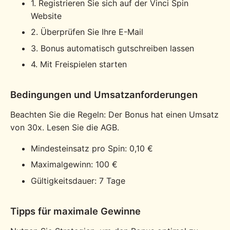
1. Registrieren Sie sich auf der Vinci Spin
Website
2. Überprüfen Sie Ihre E-Mail
3. Bonus automatisch gutschreiben lassen
4. Mit Freispielen starten
Bedingungen und Umsatzanforderungen
Beachten Sie die Regeln: Der Bonus hat einen Umsatz
von 30x. Lesen Sie die AGB.
Mindesteinsatz pro Spin: 0,10 €
Maximalgewinn: 100 €
Gültigkeitsdauer: 7 Tage
Tipps für maximale Gewinne