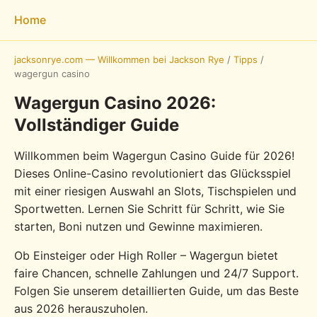
Home
jacksonrye.com — Willkommen bei Jackson Rye
/
Tipps
/
wagergun casino
Wagergun Casino 2026:
Vollständiger Guide
Willkommen beim Wagergun Casino Guide für 2026!
Dieses Online-Casino revolutioniert das Glücksspiel
mit einer riesigen Auswahl an Slots, Tischspielen und
Sportwetten. Lernen Sie Schritt für Schritt, wie Sie
starten, Boni nutzen und Gewinne maximieren.
Ob Einsteiger oder High Roller – Wagergun bietet
faire Chancen, schnelle Zahlungen und 24/7 Support.
Folgen Sie unserem detaillierten Guide, um das Beste
aus 2026 herauszuholen.