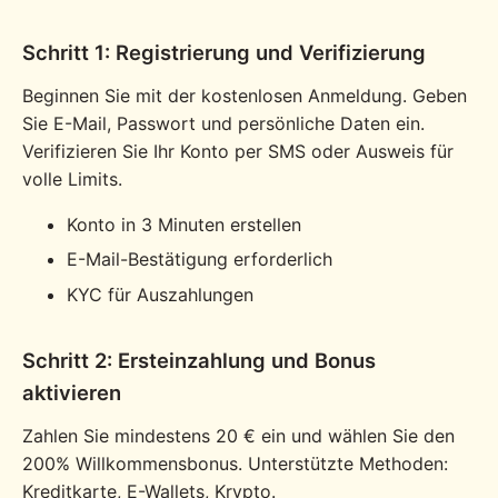
Schritt 1: Registrierung und Verifizierung
Beginnen Sie mit der kostenlosen Anmeldung. Geben
Sie E-Mail, Passwort und persönliche Daten ein.
Verifizieren Sie Ihr Konto per SMS oder Ausweis für
volle Limits.
Konto in 3 Minuten erstellen
E-Mail-Bestätigung erforderlich
KYC für Auszahlungen
Schritt 2: Ersteinzahlung und Bonus
aktivieren
Zahlen Sie mindestens 20 € ein und wählen Sie den
200% Willkommensbonus. Unterstützte Methoden:
Kreditkarte, E-Wallets, Krypto.