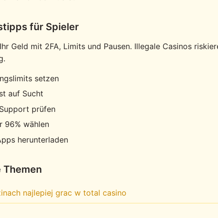
stipps für Spieler
Ihr Geld mit 2FA, Limits und Pausen. Illegale Casinos riskie
g.
ngslimits setzen
st auf Sucht
Support prüfen
r 96% wählen
Apps herunterladen
e Themen
inach najlepiej grac w total casino