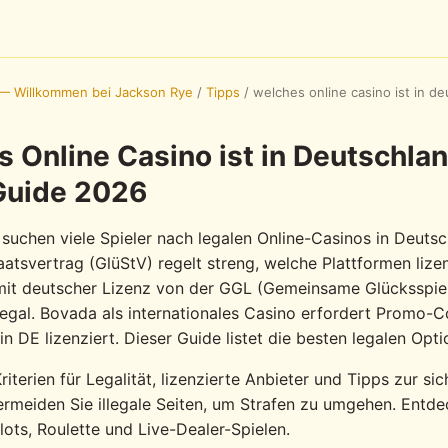
— Willkommen bei Jackson Rye
/
Tipps
/
welches online casino ist in de
 Online Casino ist in Deutschla
Guide 2026
suchen viele Spieler nach legalen Online-Casinos in Deutsc
aatsvertrag (GlüStV) regelt streng, welche Plattformen lizen
mit deutscher Lizenz von der GGL (Gemeinsame Glücksspie
legal. Bovada als internationales Casino erfordert Promo-C
 in DE lizenziert. Dieser Guide listet die besten legalen Opti
riterien für Legalität, lizenzierte Anbieter und Tipps zur si
ermeiden Sie illegale Seiten, um Strafen zu umgehen. Entd
lots, Roulette und Live-Dealer-Spielen.