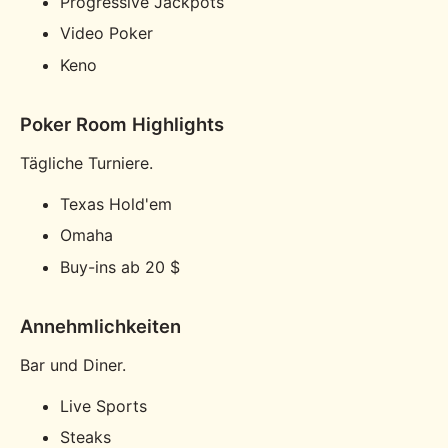
Progressive Jackpots
Video Poker
Keno
Poker Room Highlights
Tägliche Turniere.
Texas Hold'em
Omaha
Buy-ins ab 20 $
Annehmlichkeiten
Bar und Diner.
Live Sports
Steaks