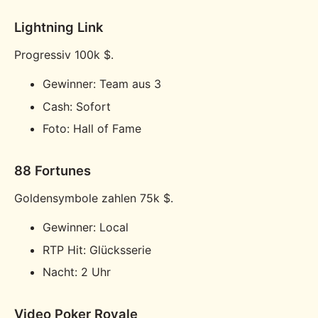
Lightning Link
Progressiv 100k $.
Gewinner: Team aus 3
Cash: Sofort
Foto: Hall of Fame
88 Fortunes
Goldensymbole zahlen 75k $.
Gewinner: Local
RTP Hit: Glücksserie
Nacht: 2 Uhr
Video Poker Royale