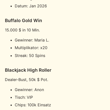
Datum: Jan 2026
Buffalo Gold Win
15.000 $ in 10 Min.
Gewinner: Maria L.
Multiplikator: x20
Streak: 50 Spins
Blackjack High Roller
Dealer-Bust, 50k $ Pot.
Gewinner: Anon
Tisch: VIP
Chips: 100k Einsatz