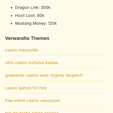
Dragon Link: 300k
Hoot Loot: 80k
Mustang Money: 120k
Verwandte Themen
casino marysville
nitro casino kotiutus kestaa
greenbrier casino west virginia Vergleich
casino games for hire
free online casino vancouver