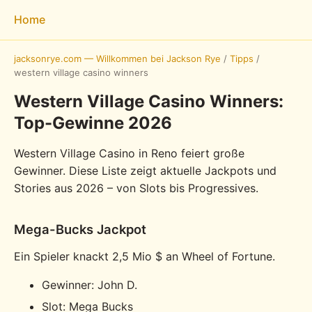
Home
jacksonrye.com — Willkommen bei Jackson Rye
/
Tipps
/
western village casino winners
Western Village Casino Winners:
Top-Gewinne 2026
Western Village Casino in Reno feiert große
Gewinner. Diese Liste zeigt aktuelle Jackpots und
Stories aus 2026 – von Slots bis Progressives.
Mega-Bucks Jackpot
Ein Spieler knackt 2,5 Mio $ an Wheel of Fortune.
Gewinner: John D.
Slot: Mega Bucks