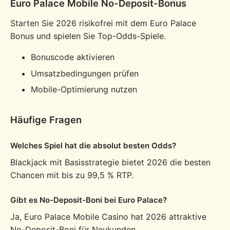
Euro Palace Mobile No-Deposit-Bonus
Starten Sie 2026 risikofrei mit dem Euro Palace
Bonus und spielen Sie Top-Odds-Spiele.
Bonuscode aktivieren
Umsatzbedingungen prüfen
Mobile-Optimierung nutzen
Häufige Fragen
Welches Spiel hat die absolut besten Odds?
Blackjack mit Basisstrategie bietet 2026 die besten
Chancen mit bis zu 99,5 % RTP.
Gibt es No-Deposit-Boni bei Euro Palace?
Ja, Euro Palace Mobile Casino hat 2026 attraktive
No-Deposit-Boni für Neukunden.