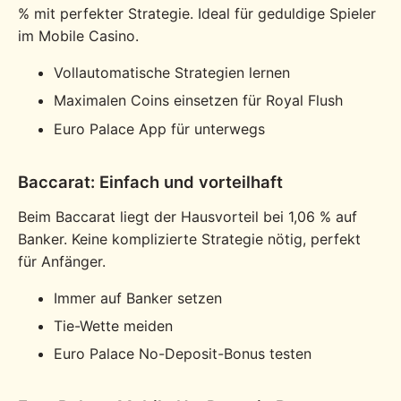
% mit perfekter Strategie. Ideal für geduldige Spieler
im Mobile Casino.
Vollautomatische Strategien lernen
Maximalen Coins einsetzen für Royal Flush
Euro Palace App für unterwegs
Baccarat: Einfach und vorteilhaft
Beim Baccarat liegt der Hausvorteil bei 1,06 % auf
Banker. Keine komplizierte Strategie nötig, perfekt
für Anfänger.
Immer auf Banker setzen
Tie-Wette meiden
Euro Palace No-Deposit-Bonus testen