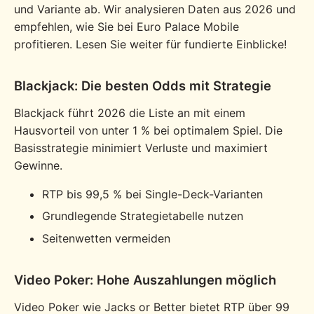
und Variante ab. Wir analysieren Daten aus 2026 und
empfehlen, wie Sie bei Euro Palace Mobile
profitieren. Lesen Sie weiter für fundierte Einblicke!
Blackjack: Die besten Odds mit Strategie
Blackjack führt 2026 die Liste an mit einem
Hausvorteil von unter 1 % bei optimalem Spiel. Die
Basisstrategie minimiert Verluste und maximiert
Gewinne.
RTP bis 99,5 % bei Single-Deck-Varianten
Grundlegende Strategietabelle nutzen
Seitenwetten vermeiden
Video Poker: Hohe Auszahlungen möglich
Video Poker wie Jacks or Better bietet RTP über 99