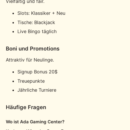
Vielfältig und fair.
Slots: Klassiker + Neu
Tische: Blackjack
Live Bingo täglich
Boni und Promotions
Attraktiv für Neulinge.
Signup Bonus 20$
Treuepunkte
Jährliche Turniere
Häufige Fragen
Wo ist Ada Gaming Center?