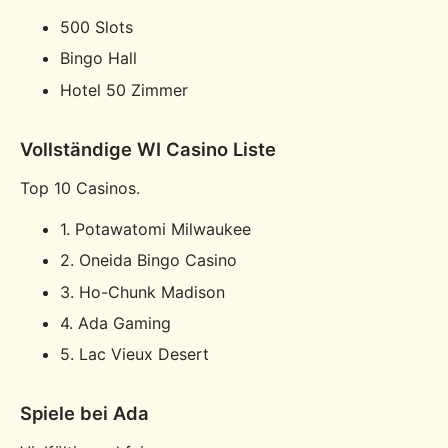
500 Slots
Bingo Hall
Hotel 50 Zimmer
Vollständige WI Casino Liste
Top 10 Casinos.
1. Potawatomi Milwaukee
2. Oneida Bingo Casino
3. Ho-Chunk Madison
4. Ada Gaming
5. Lac Vieux Desert
Spiele bei Ada