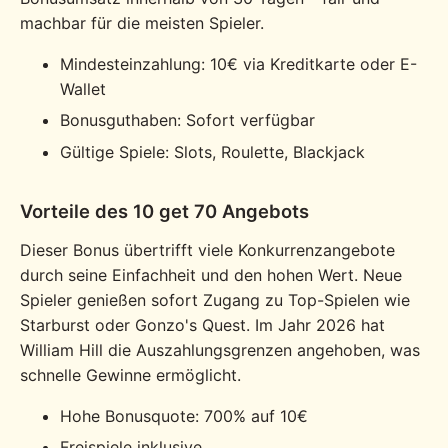
machbar für die meisten Spieler.
Mindesteinzahlung: 10€ via Kreditkarte oder E-
Wallet
Bonusguthaben: Sofort verfügbar
Gültige Spiele: Slots, Roulette, Blackjack
Vorteile des 10 get 70 Angebots
Dieser Bonus übertrifft viele Konkurrenzangebote
durch seine Einfachheit und den hohen Wert. Neue
Spieler genießen sofort Zugang zu Top-Spielen wie
Starburst oder Gonzo's Quest. Im Jahr 2026 hat
William Hill die Auszahlungsgrenzen angehoben, was
schnelle Gewinne ermöglicht.
Hohe Bonusquote: 700% auf 10€
Freispiele inklusive