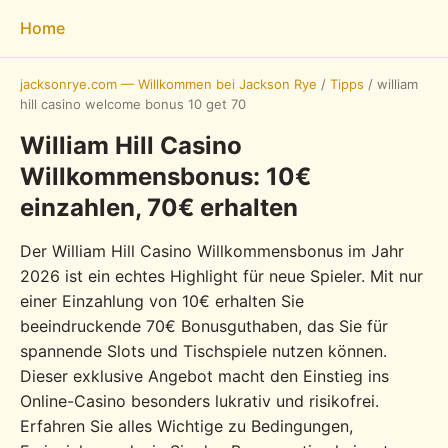
Home
jacksonrye.com — Willkommen bei Jackson Rye
/
Tipps
/
william
hill casino welcome bonus 10 get 70
William Hill Casino
Willkommensbonus: 10€
einzahlen, 70€ erhalten
Der William Hill Casino Willkommensbonus im Jahr
2026 ist ein echtes Highlight für neue Spieler. Mit nur
einer Einzahlung von 10€ erhalten Sie
beeindruckende 70€ Bonusguthaben, das Sie für
spannende Slots und Tischspiele nutzen können.
Dieser exklusive Angebot macht den Einstieg ins
Online-Casino besonders lukrativ und risikofrei.
Erfahren Sie alles Wichtige zu Bedingungen,