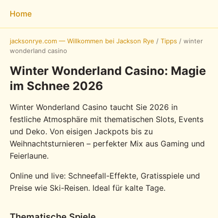
Home
jacksonrye.com — Willkommen bei Jackson Rye
/
Tipps
/
winter
wonderland casino
Winter Wonderland Casino: Magie
im Schnee 2026
Winter Wonderland Casino taucht Sie 2026 in
festliche Atmosphäre mit thematischen Slots, Events
und Deko. Von eisigen Jackpots bis zu
Weihnachtsturnieren – perfekter Mix aus Gaming und
Feierlaune.
Online und live: Schneefall-Effekte, Gratisspiele und
Preise wie Ski-Reisen. Ideal für kalte Tage.
Thematische Spiele