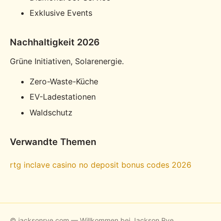
Exklusive Events
Nachhaltigkeit 2026
Grüne Initiativen, Solarenergie.
Zero-Waste-Küche
EV-Ladestationen
Waldschutz
Verwandte Themen
rtg inclave casino no deposit bonus codes 2026
© jacksonrye.com — Willkommen bei Jackson Rye