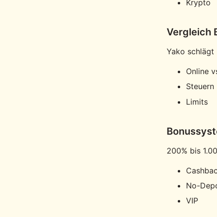
Krypto
Vergleich 
Yako schlägt 
Online 
Steuern
Limits
Bonussys
200% bis 1.00
Cashba
No-Depo
VIP