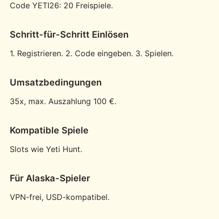
Code YETI26: 20 Freispiele.
Schritt-für-Schritt Einlösen
1. Registrieren. 2. Code eingeben. 3. Spielen.
Umsatzbedingungen
35x, max. Auszahlung 100 €.
Kompatible Spiele
Slots wie Yeti Hunt.
Für Alaska-Spieler
VPN-frei, USD-kompatibel.