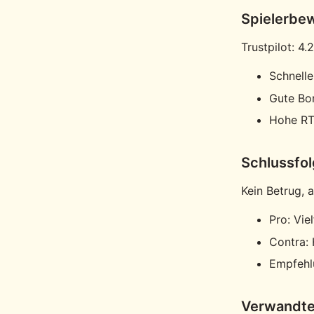
Spielerbe
Trustpilot: 4.
Schnelle
Gute Bo
Hohe R
Schlussfol
Kein Betrug, 
Pro: Viel
Contra:
Empfehl
Verwandt