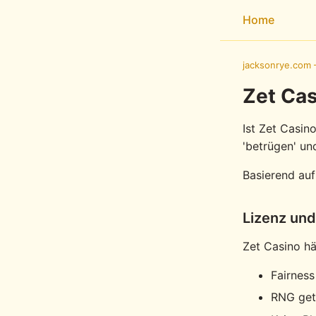
Home
jacksonrye.com 
Zet Cas
Ist Zet Casin
'betrügen' un
Basierend auf
Lizenz und
Zet Casino h
Fairness 
RNG get