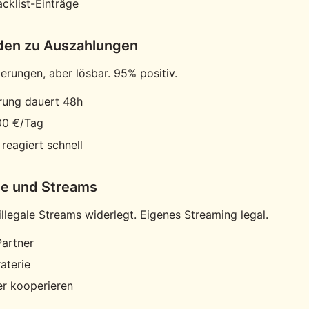
acklist-Einträge
en zu Auszahlungen
erungen, aber lösbar. 95% positiv.
erung dauert 48h
0 €/Tag
reagiert schnell
te und Streams
llegale Streams widerlegt. Eigenes Streaming legal.
Partner
raterie
er kooperieren