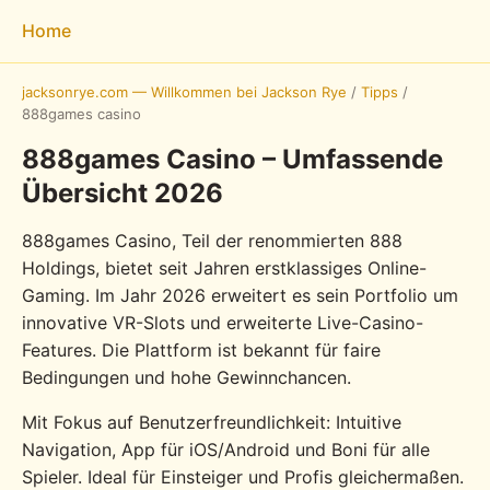
Home
jacksonrye.com — Willkommen bei Jackson Rye
/
Tipps
/
888games casino
888games Casino – Umfassende
Übersicht 2026
888games Casino, Teil der renommierten 888
Holdings, bietet seit Jahren erstklassiges Online-
Gaming. Im Jahr 2026 erweitert es sein Portfolio um
innovative VR-Slots und erweiterte Live-Casino-
Features. Die Plattform ist bekannt für faire
Bedingungen und hohe Gewinnchancen.
Mit Fokus auf Benutzerfreundlichkeit: Intuitive
Navigation, App für iOS/Android und Boni für alle
Spieler. Ideal für Einsteiger und Profis gleichermaßen.