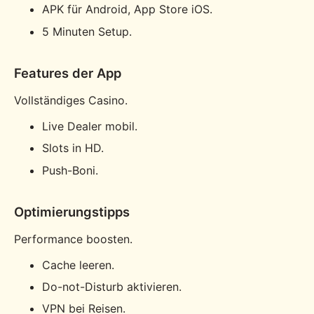
APK für Android, App Store iOS.
5 Minuten Setup.
Features der App
Vollständiges Casino.
Live Dealer mobil.
Slots in HD.
Push-Boni.
Optimierungstipps
Performance boosten.
Cache leeren.
Do-not-Disturb aktivieren.
VPN bei Reisen.