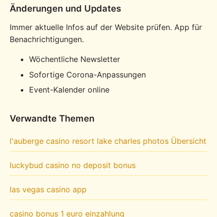
Änderungen und Updates
Immer aktuelle Infos auf der Website prüfen. App für
Benachrichtigungen.
Wöchentliche Newsletter
Sofortige Corona-Anpassungen
Event-Kalender online
Verwandte Themen
l'auberge casino resort lake charles photos Übersicht
luckybud casino no deposit bonus
las vegas casino app
casino bonus 1 euro einzahlung