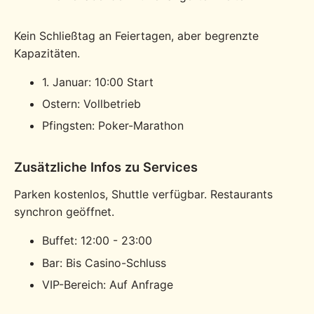
Kein Schließtag an Feiertagen, aber begrenzte
Kapazitäten.
1. Januar: 10:00 Start
Ostern: Vollbetrieb
Pfingsten: Poker-Marathon
Zusätzliche Infos zu Services
Parken kostenlos, Shuttle verfügbar. Restaurants
synchron geöffnet.
Buffet: 12:00 - 23:00
Bar: Bis Casino-Schluss
VIP-Bereich: Auf Anfrage