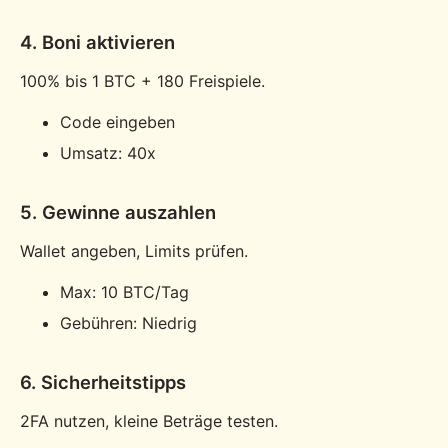
4. Boni aktivieren
100% bis 1 BTC + 180 Freispiele.
Code eingeben
Umsatz: 40x
5. Gewinne auszahlen
Wallet angeben, Limits prüfen.
Max: 10 BTC/Tag
Gebühren: Niedrig
6. Sicherheitstipps
2FA nutzen, kleine Beträge testen.