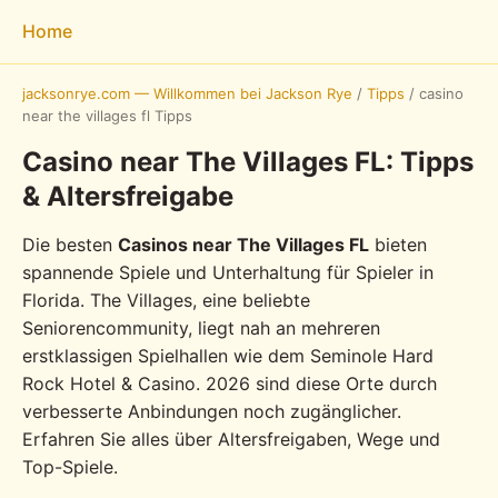
Home
jacksonrye.com — Willkommen bei Jackson Rye
/
Tipps
/
casino
near the villages fl Tipps
Casino near The Villages FL: Tipps
& Altersfreigabe
Die besten
Casinos near The Villages FL
bieten
spannende Spiele und Unterhaltung für Spieler in
Florida. The Villages, eine beliebte
Seniorencommunity, liegt nah an mehreren
erstklassigen Spielhallen wie dem Seminole Hard
Rock Hotel & Casino. 2026 sind diese Orte durch
verbesserte Anbindungen noch zugänglicher.
Erfahren Sie alles über Altersfreigaben, Wege und
Top-Spiele.