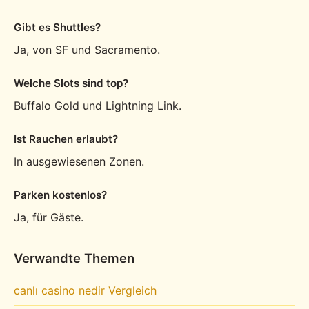
Gibt es Shuttles?
Ja, von SF und Sacramento.
Welche Slots sind top?
Buffalo Gold und Lightning Link.
Ist Rauchen erlaubt?
In ausgewiesenen Zonen.
Parken kostenlos?
Ja, für Gäste.
Verwandte Themen
canlı casino nedir Vergleich