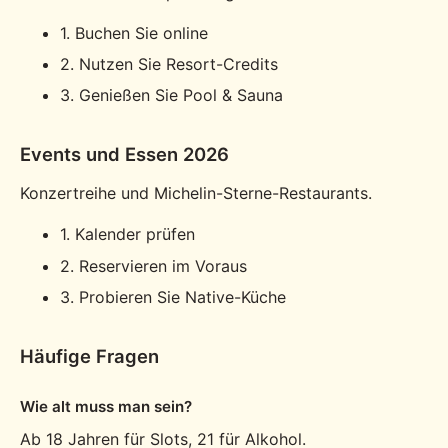
1. Buchen Sie online
2. Nutzen Sie Resort-Credits
3. Genießen Sie Pool & Sauna
Events und Essen 2026
Konzertreihe und Michelin-Sterne-Restaurants.
1. Kalender prüfen
2. Reservieren im Voraus
3. Probieren Sie Native-Küche
Häufige Fragen
Wie alt muss man sein?
Ab 18 Jahren für Slots, 21 für Alkohol.