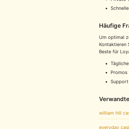
Schnell
Häufige F
Um optimal zu
Kontaktieren 
Beste für Loya
Tägliche
Promos 
Support
Verwandt
william hill c
everyday cas