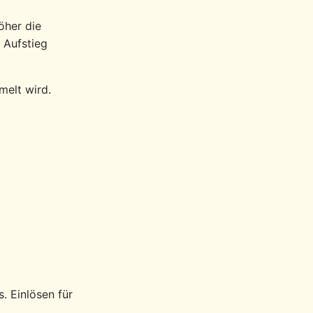
höher die
 Aufstieg
melt wird.
. Einlösen für