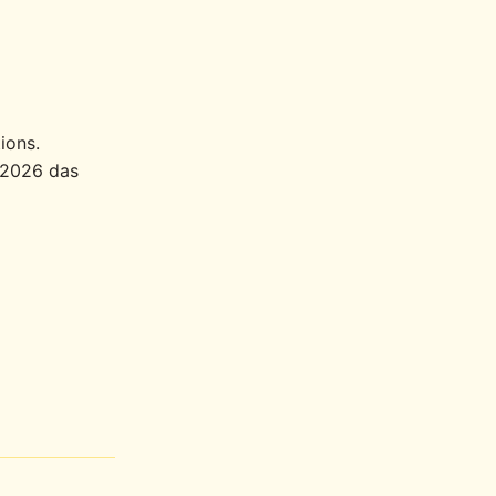
ions.
 2026 das