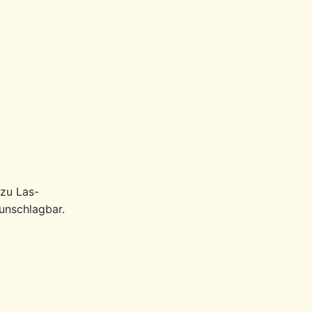
 zu Las-
unschlagbar.