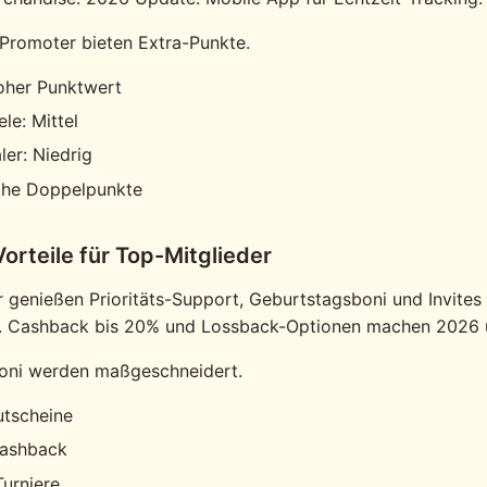
Promoter bieten Extra-Punkte.
oher Punktwert
ele: Mittel
ler: Niedrig
che Doppelpunkte
Vorteile für Top-Mitglieder
r genießen Prioritäts-Support, Geburtstagsboni und Invites
. Cashback bis 20% und Lossback-Optionen machen 2026 
Boni werden maßgeschneidert.
utscheine
ashback
Turniere