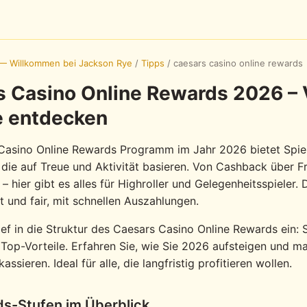
— Willkommen bei Jackson Rye
/
Tipps
/
caesars casino online rewards
 Casino Online Rewards 2026 – 
e entdecken
Casino Online Rewards Programm im Jahr 2026 bietet Spiel
die auf Treue und Aktivität basieren. Von Cashback über Fr
 – hier gibt es alles für Highroller und Gelegenheitsspieler.
nt und fair, mit schnellen Auszahlungen.
ief in die Struktur des Caesars Casino Online Rewards ein: 
op-Vorteile. Erfahren Sie, wie Sie 2026 aufsteigen und m
ssieren. Ideal für alle, die langfristig profitieren wollen.
s-Stufen im Überblick