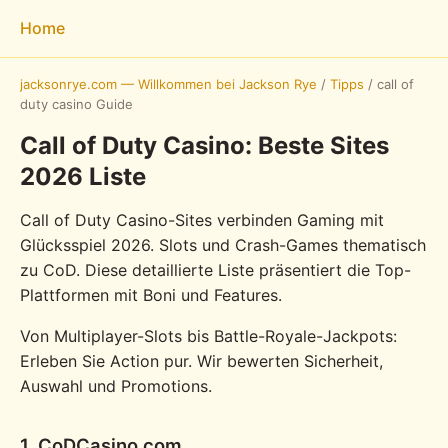
Home
jacksonrye.com — Willkommen bei Jackson Rye
/
Tipps
/
call of
duty casino Guide
Call of Duty Casino: Beste Sites
2026 Liste
Call of Duty Casino-Sites verbinden Gaming mit
Glücksspiel 2026. Slots und Crash-Games thematisch
zu CoD. Diese detaillierte Liste präsentiert die Top-
Plattformen mit Boni und Features.
Von Multiplayer-Slots bis Battle-Royale-Jackpots:
Erleben Sie Action pur. Wir bewerten Sicherheit,
Auswahl und Promotions.
1. CoDCasino.com