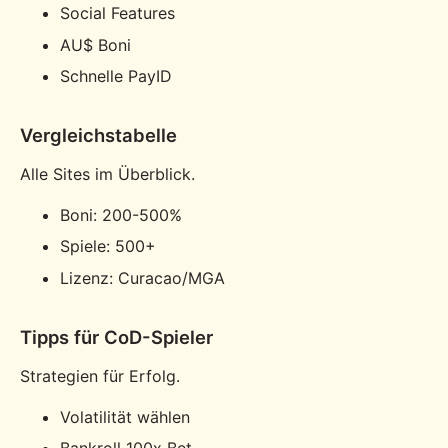
Social Features
AU$ Boni
Schnelle PayID
Vergleichstabelle
Alle Sites im Überblick.
Boni: 200-500%
Spiele: 500+
Lizenz: Curacao/MGA
Tipps für CoD-Spieler
Strategien für Erfolg.
Volatilität wählen