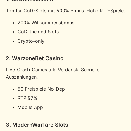
Top für CoD-Slots mit 500% Bonus. Hohe RTP-Spiele.
200% Willkommensbonus
CoD-themed Slots
Crypto-only
2. WarzoneBet Casino
Live-Crash-Games à la Verdansk. Schnelle
Auszahlungen.
50 Freispiele No-Dep
RTP 97%
Mobile App
3. ModernWarfare Slots