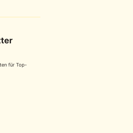
ter
iten für Top-