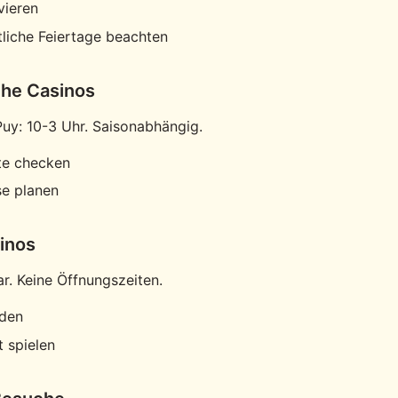
vieren
tliche Feiertage beachten
che Casinos
Puy: 10-3 Uhr. Saisonabhängig.
te checken
se planen
inos
r. Keine Öffnungszeiten.
lden
t spielen