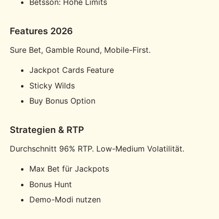
Betsson: Hohe Limits
Features 2026
Sure Bet, Gamble Round, Mobile-First.
Jackpot Cards Feature
Sticky Wilds
Buy Bonus Option
Strategien & RTP
Durchschnitt 96% RTP. Low-Medium Volatilität.
Max Bet für Jackpots
Bonus Hunt
Demo-Modi nutzen