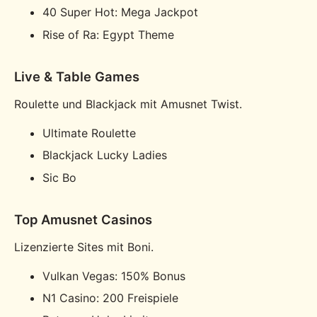
40 Super Hot: Mega Jackpot
Rise of Ra: Egypt Theme
Live & Table Games
Roulette und Blackjack mit Amusnet Twist.
Ultimate Roulette
Blackjack Lucky Ladies
Sic Bo
Top Amusnet Casinos
Lizenzierte Sites mit Boni.
Vulkan Vegas: 150% Bonus
N1 Casino: 200 Freispiele