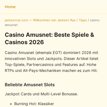
Home
jacksonrye.com — Willkommen bei Jackson Rye
/
Tipps
/
casino
amusnet
Casino Amusnet: Beste Spiele &
Casinos 2026
Casino Amusnet (ehemals EGT) dominiert 2026 mit
innovativen Slots und Jackpots. Dieser Artikel listet
Top-Spiele, Partnercasinos und Features auf. Hohe
RTPs und All-Pays-Mechaniken machen es zum Hit.
Beliebte Amusnet Slots
Jackpot Cards und Multi-Level Bonusse.
Burning Hot: Klassiker