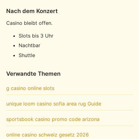
Nach dem Konzert
Casino bleibt offen.
Slots bis 3 Uhr
Nachtbar
Shuttle
Verwandte Themen
g casino online slots
unique loom casino sofia area rug Guide
sportsbook casino promo code arizona
online casino schweiz gesetz 2026