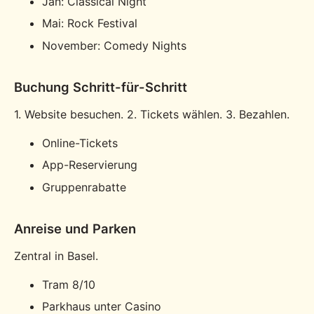
Jan: Classical Night
Mai: Rock Festival
November: Comedy Nights
Buchung Schritt-für-Schritt
1. Website besuchen. 2. Tickets wählen. 3. Bezahlen.
Online-Tickets
App-Reservierung
Gruppenrabatte
Anreise und Parken
Zentral in Basel.
Tram 8/10
Parkhaus unter Casino