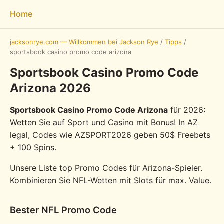
Home
jacksonrye.com — Willkommen bei Jackson Rye
/
Tipps
/
sportsbook casino promo code arizona
Sportsbook Casino Promo Code
Arizona 2026
Sportsbook Casino Promo Code Arizona
für 2026:
Wetten Sie auf Sport und Casino mit Bonus! In AZ
legal, Codes wie AZSPORT2026 geben 50$ Freebets
+ 100 Spins.
Unsere Liste top Promo Codes für Arizona-Spieler.
Kombinieren Sie NFL-Wetten mit Slots für max. Value.
Bester NFL Promo Code