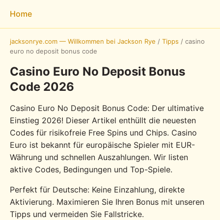
Home
jacksonrye.com — Willkommen bei Jackson Rye
/
Tipps
/
casino
euro no deposit bonus code
Casino Euro No Deposit Bonus
Code 2026
Casino Euro No Deposit Bonus Code: Der ultimative
Einstieg 2026! Dieser Artikel enthüllt die neuesten
Codes für risikofreie Free Spins und Chips. Casino
Euro ist bekannt für europäische Spieler mit EUR-
Währung und schnellen Auszahlungen. Wir listen
aktive Codes, Bedingungen und Top-Spiele.
Perfekt für Deutsche: Keine Einzahlung, direkte
Aktivierung. Maximieren Sie Ihren Bonus mit unseren
Tipps und vermeiden Sie Fallstricke.