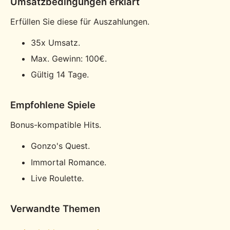
Umsatzbedingungen erklärt
Erfüllen Sie diese für Auszahlungen.
35x Umsatz.
Max. Gewinn: 100€.
Gültig 14 Tage.
Empfohlene Spiele
Bonus-kompatible Hits.
Gonzo's Quest.
Immortal Romance.
Live Roulette.
Verwandte Themen