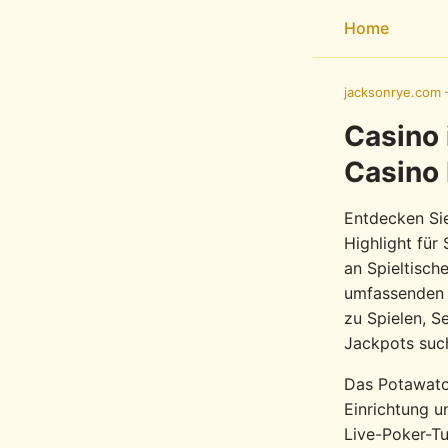
Home
jacksonrye.com 
Casino 
Casino
Entdecken Si
Highlight für
an Spieltisch
umfassenden 
zu Spielen, S
Jackpots such
Das Potawatom
Einrichtung u
Live-Poker-Tu