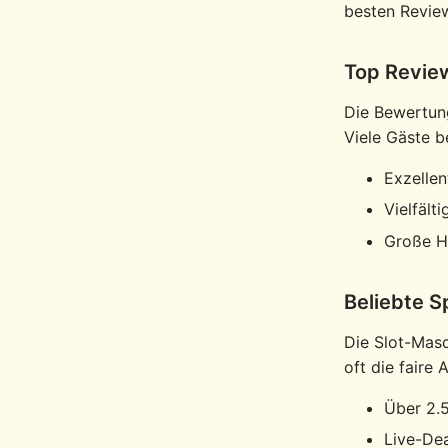
besten Reviews
Top Revie
Die Bewertung
Viele Gäste b
Exzellen
Vielfält
Große H
Beliebte S
Die Slot-Mas
oft die faire
Über 2.
Live-Dea