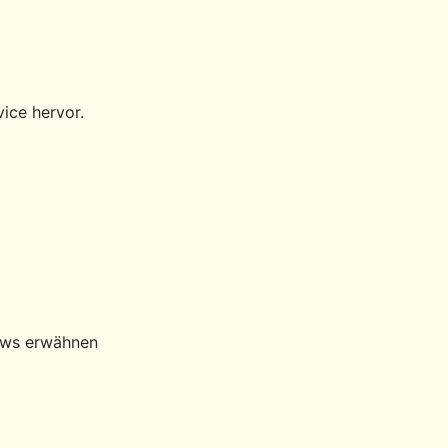
ice hervor.
iews erwähnen