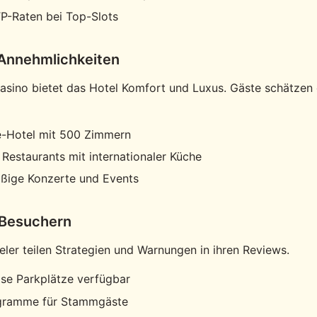
P-Raten bei Top-Slots
 Annehmlichkeiten
sino bietet das Hotel Komfort und Luxus. Gäste schätzen 
e-Hotel mit 500 Zimmern
Restaurants mit internationaler Küche
ßige Konzerte und Events
 Besuchern
eler teilen Strategien und Warnungen in ihren Reviews.
se Parkplätze verfügbar
gramme für Stammgäste