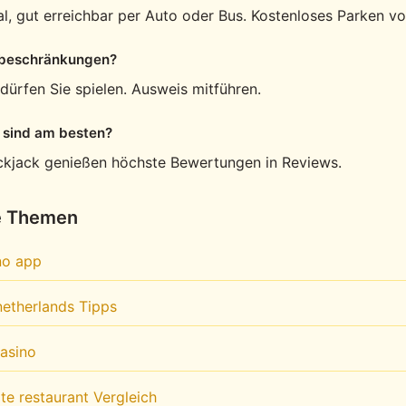
ral, gut erreichbar per Auto oder Bus. Kostenloses Parken v
rsbeschränkungen?
dürfen Sie spielen. Ausweis mitführen.
 sind am besten?
ackjack genießen höchste Bewertungen in Reviews.
e Themen
no app
netherlands Tipps
asino
te restaurant Vergleich