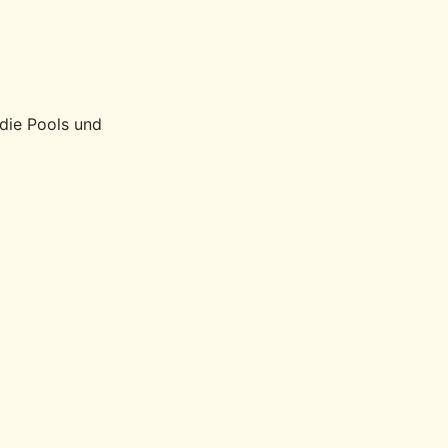
die Pools und