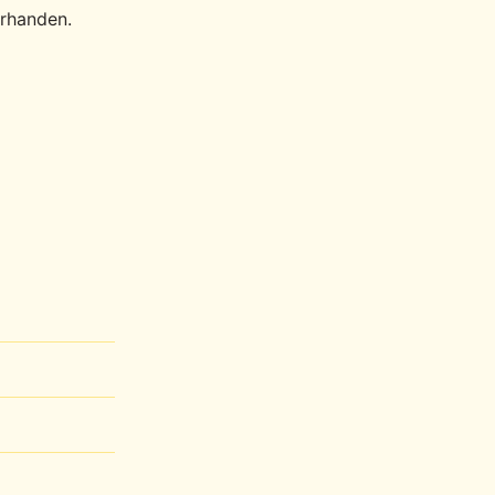
orhanden.