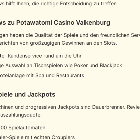
 hilft Ihnen, die richtige Entscheidung zu treffen.
ws zu Potawatomi Casino Valkenburg
en heben die Qualität der Spiele und den freundlichen Serv
erichten von großzügigen Gewinnen an den Slots.
ter Kundenservice rund um die Uhr
ige Auswahl an Tischspielen wie Poker und Blackjack
otelanlage mit Spa und Restaurants
piele und Jackpots
chinen und progressiven Jackpots sind Dauerbrenner. Rev
 Auszahlungsquote.
500 Spielautomaten
ler-Spiele mit echten Croupiers