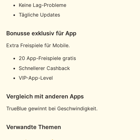
Keine Lag-Probleme
Tägliche Updates
Bonusse exklusiv für App
Extra Freispiele für Mobile.
20 App-Freispiele gratis
Schnellerer Cashback
VIP-App-Level
Vergleich mit anderen Apps
TrueBlue gewinnt bei Geschwindigkeit.
Verwandte Themen