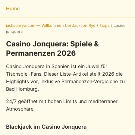
Home
jacksonrye.com — Willkommen bei Jackson Rye
/
Tipps
/
casino
jonquera
Casino Jonquera: Spiele &
Permanenzen 2026
Casino Jonquera in Spanien ist ein Juwel für
Tischspiel-Fans. Dieser Liste-Artikel stellt 2026 die
Highlights vor, inklusive Permanenzen-Vergleiche zu
Bad Homburg.
24/7 geöffnet mit hohen Limits und mediterraner
Atmosphäre.
Blackjack im Casino Jonquera