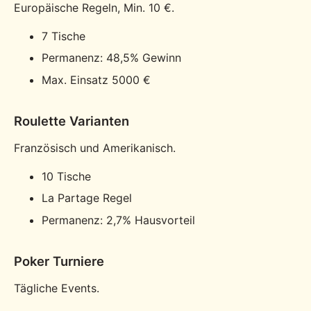
Europäische Regeln, Min. 10 €.
7 Tische
Permanenz: 48,5% Gewinn
Max. Einsatz 5000 €
Roulette Varianten
Französisch und Amerikanisch.
10 Tische
La Partage Regel
Permanenz: 2,7% Hausvorteil
Poker Turniere
Tägliche Events.