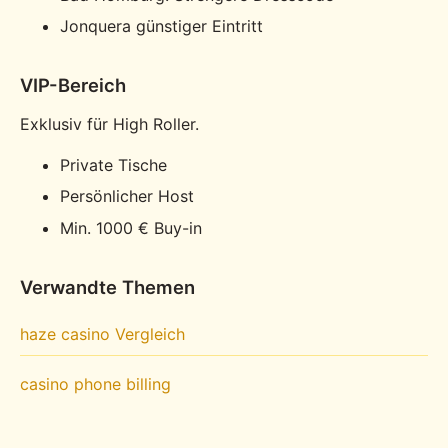
Jonquera günstiger Eintritt
VIP-Bereich
Exklusiv für High Roller.
Private Tische
Persönlicher Host
Min. 1000 € Buy-in
Verwandte Themen
haze casino Vergleich
casino phone billing