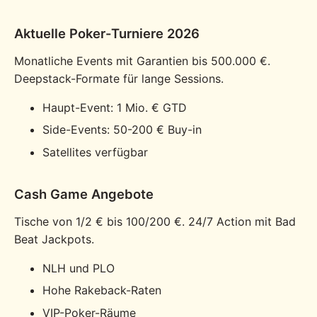
Aktuelle Poker-Turniere 2026
Monatliche Events mit Garantien bis 500.000 €.
Deepstack-Formate für lange Sessions.
Haupt-Event: 1 Mio. € GTD
Side-Events: 50-200 € Buy-in
Satellites verfügbar
Cash Game Angebote
Tische von 1/2 € bis 100/200 €. 24/7 Action mit Bad
Beat Jackpots.
NLH und PLO
Hohe Rakeback-Raten
VIP-Poker-Räume