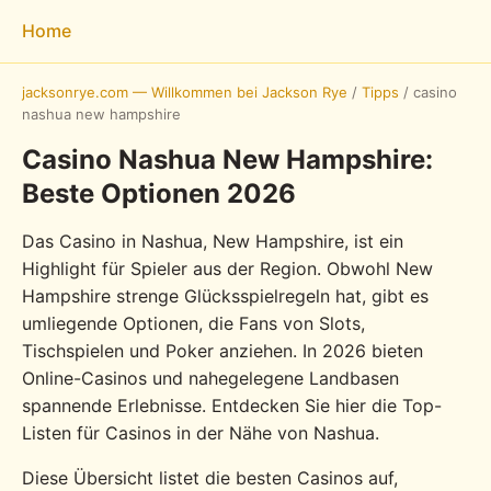
Home
jacksonrye.com — Willkommen bei Jackson Rye
/
Tipps
/
casino
nashua new hampshire
Casino Nashua New Hampshire:
Beste Optionen 2026
Das Casino in Nashua, New Hampshire, ist ein
Highlight für Spieler aus der Region. Obwohl New
Hampshire strenge Glücksspielregeln hat, gibt es
umliegende Optionen, die Fans von Slots,
Tischspielen und Poker anziehen. In 2026 bieten
Online-Casinos und nahegelegene Landbasen
spannende Erlebnisse. Entdecken Sie hier die Top-
Listen für Casinos in der Nähe von Nashua.
Diese Übersicht listet die besten Casinos auf,