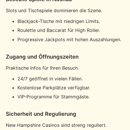
Slots und Tischspiele dominieren die Szene.
Blackjack-Tische mit niedrigen Limits.
Roulette und Baccarat für High Roller.
Progressive Jackpots mit hohen Auszahlungen.
Zugang und Öffnungszeiten
Praktische Infos für Ihren Besuch.
24/7 geöffnet in vielen Fällen.
Kostenlose Parkplätze verfügbar.
VIP-Programme für Stammgäste.
Sicherheit und Regulierung
New Hampshire Casinos sind streng reguliert.