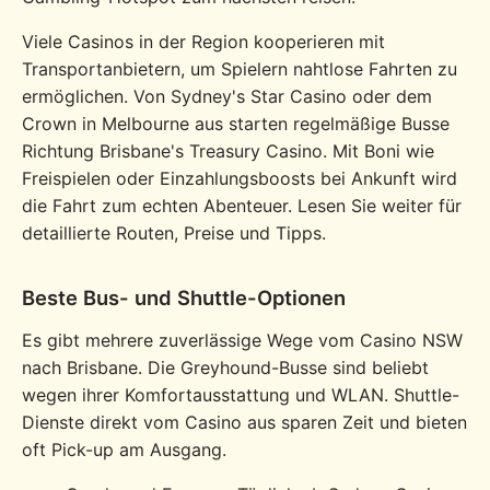
Viele Casinos in der Region kooperieren mit
Transportanbietern, um Spielern nahtlose Fahrten zu
ermöglichen. Von Sydney's Star Casino oder dem
Crown in Melbourne aus starten regelmäßige Busse
Richtung Brisbane's Treasury Casino. Mit Boni wie
Freispielen oder Einzahlungsboosts bei Ankunft wird
die Fahrt zum echten Abenteuer. Lesen Sie weiter für
detaillierte Routen, Preise und Tipps.
Beste Bus- und Shuttle-Optionen
Es gibt mehrere zuverlässige Wege vom Casino NSW
nach Brisbane. Die Greyhound-Busse sind beliebt
wegen ihrer Komfortausstattung und WLAN. Shuttle-
Dienste direkt vom Casino aus sparen Zeit und bieten
oft Pick-up am Ausgang.