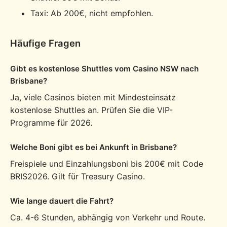
Taxi: Ab 200€, nicht empfohlen.
Häufige Fragen
Gibt es kostenlose Shuttles vom Casino NSW nach
Brisbane?
Ja, viele Casinos bieten mit Mindesteinsatz
kostenlose Shuttles an. Prüfen Sie die VIP-
Programme für 2026.
Welche Boni gibt es bei Ankunft in Brisbane?
Freispiele und Einzahlungsboni bis 200€ mit Code
BRIS2026. Gilt für Treasury Casino.
Wie lange dauert die Fahrt?
Ca. 4-6 Stunden, abhängig von Verkehr und Route.