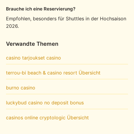
Brauche ich eine Reservierung?
Empfohlen, besonders für Shuttles in der Hochsaison
2026.
Verwandte Themen
casino tarjoukset casino
terrou-bi beach & casino resort Übersicht
burno casino
luckybud casino no deposit bonus
casinos online cryptologic Übersicht