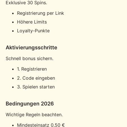
Exklusive 30 Spins.
Registrierung per Link
Höhere Limits
Loyalty-Punkte
Aktivierungsschritte
Schnell bonus sichern.
1. Registrieren
2. Code eingeben
3. Spielen starten
Bedingungen 2026
Wichtige Regeln beachten.
Mindesteinsatz 0,50 €