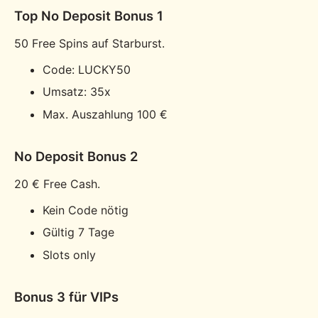
Top No Deposit Bonus 1
50 Free Spins auf Starburst.
Code: LUCKY50
Umsatz: 35x
Max. Auszahlung 100 €
No Deposit Bonus 2
20 € Free Cash.
Kein Code nötig
Gültig 7 Tage
Slots only
Bonus 3 für VIPs