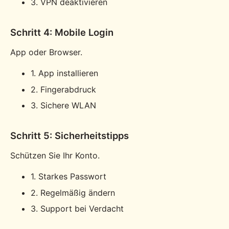
3. VPN deaktivieren
Schritt 4: Mobile Login
App oder Browser.
1. App installieren
2. Fingerabdruck
3. Sichere WLAN
Schritt 5: Sicherheitstipps
Schützen Sie Ihr Konto.
1. Starkes Passwort
2. Regelmäßig ändern
3. Support bei Verdacht