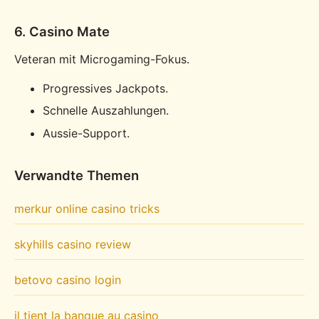
6. Casino Mate
Veteran mit Microgaming-Fokus.
Progressives Jackpots.
Schnelle Auszahlungen.
Aussie-Support.
Verwandte Themen
merkur online casino tricks
skyhills casino review
betovo casino login
il tient la banque au casino