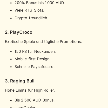
200% Bonus bis 1.000 AUD.
Viele RTG-Slots.
Crypto-freundlich.
2. PlayCroco
Exotische Spiele und tägliche Promotions.
150 FS für Neukunden.
Mobile-first Design.
Schnelle Paysafecard.
3. Raging Bull
Hohe Limits für High Roller.
Bis 2.500 AUD Bonus.
Live-Dealer.