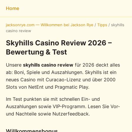
Home
jacksonrye.com — Willkommen bei Jackson Rye
/
Tipps
/
skyhills
casino review
Skyhills Casino Review 2026 –
Bewertung & Test
Unsere
skyhills casino review
für 2026 deckt alles
ab: Boni, Spiele und Auszahlungen. Skyhills ist ein
neues Casino mit Curacao-Lizenz und über 2000
Slots von NetEnt und Pragmatic Play.
Im Test punkten sie mit schnellen Ein- und
Auszahlungen sowie VIP-Programm. Lesen Sie Vor-
und Nachteile sowie Nutzerfeedback.
Willkommensbonus