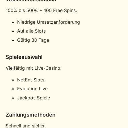
100% bis 500€ + 100 Free Spins.
Niedrige Umsatzanforderung
Auf alle Slots
Gültig 30 Tage
Spieleauswahl
Vielfältig mit Live-Casino.
NetEnt Slots
Evolution Live
Jackpot-Spiele
Zahlungsmethoden
Schnell und sicher.