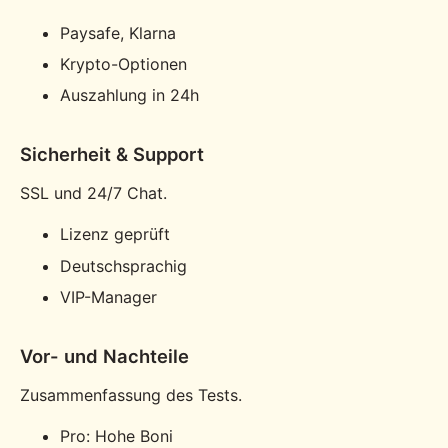
Paysafe, Klarna
Krypto-Optionen
Auszahlung in 24h
Sicherheit & Support
SSL und 24/7 Chat.
Lizenz geprüft
Deutschsprachig
VIP-Manager
Vor- und Nachteile
Zusammenfassung des Tests.
Pro: Hohe Boni