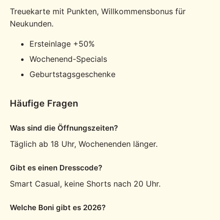
Treuekarte mit Punkten, Willkommensbonus für
Neukunden.
Ersteinlage +50%
Wochenend-Specials
Geburtstagsgeschenke
Häufige Fragen
Was sind die Öffnungszeiten?
Täglich ab 18 Uhr, Wochenenden länger.
Gibt es einen Dresscode?
Smart Casual, keine Shorts nach 20 Uhr.
Welche Boni gibt es 2026?