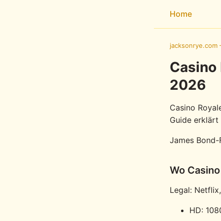
Home
jacksonrye.com 
Casino 
2026
Casino Royale
Guide erklärt
James Bond-Fi
Wo Casino 
Legal: Netfli
HD: 108