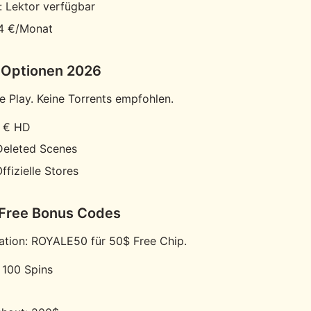
: Lektor verfügbar
 4 €/Monat
Optionen 2026
e Play. Keine Torrents empfohlen.
5 € HD
Deleted Scenes
ffizielle Stores
 Free Bonus Codes
ration: ROYALE50 für 50$ Free Chip.
 100 Spins