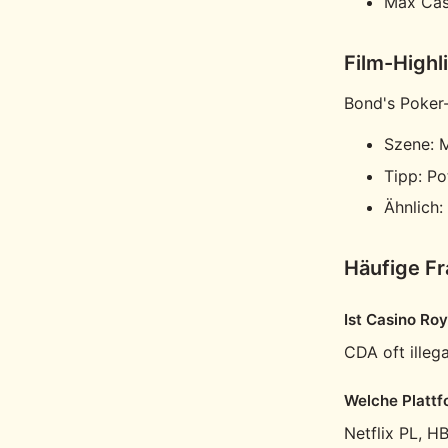
Max Cas
Film-Highl
Bond's Poker-
Szene: 
Tipp: Po
Ähnlich:
Häufige F
Ist Casino Roy
CDA oft illeg
Welche Plattf
Netflix PL, H