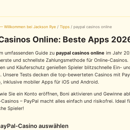
— Willkommen bei Jackson Rye
/
Tipps
/
paypal casinos online
Casinos Online: Beste Apps 202
im umfassenden Guide zu
paypal casinos online
im Jahr 20
cherste und schnellste Zahlungsmethode für Online-Casinos.
en und Käuferschutz genießen Spieler blitzschnelle Ein- un
. Unsere Tests decken die top-bewerteten Casinos mit Pay
b, inklusive mobiler Apps für iOS und Android.
 wie Sie ein Konto eröffnen, Boni aktivieren und Gewinne a
-Casinos – PayPal macht alles einfach und risikofrei. Ideal 
he Spieler!
 PayPal-Casino auswählen