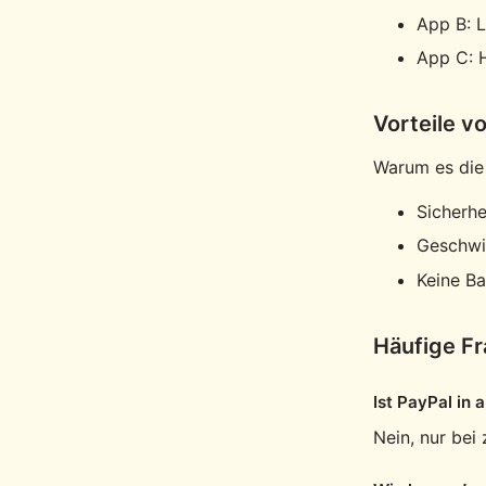
App B: L
App C: 
Vorteile v
Warum es die 
Sicherhe
Geschwi
Keine Ba
Häufige F
Ist PayPal in 
Nein, nur bei 