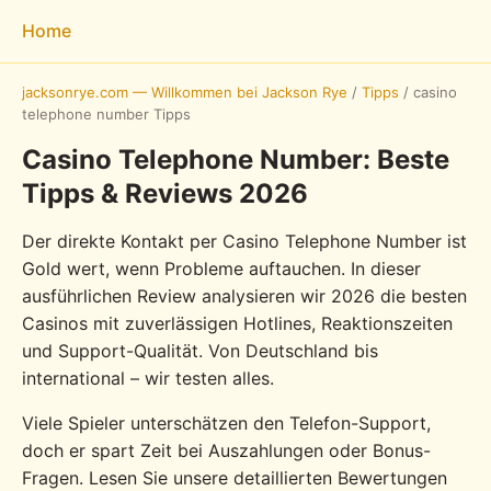
Home
jacksonrye.com — Willkommen bei Jackson Rye
/
Tipps
/
casino
telephone number Tipps
Casino Telephone Number: Beste
Tipps & Reviews 2026
Der direkte Kontakt per Casino Telephone Number ist
Gold wert, wenn Probleme auftauchen. In dieser
ausführlichen Review analysieren wir 2026 die besten
Casinos mit zuverlässigen Hotlines, Reaktionszeiten
und Support-Qualität. Von Deutschland bis
international – wir testen alles.
Viele Spieler unterschätzen den Telefon-Support,
doch er spart Zeit bei Auszahlungen oder Bonus-
Fragen. Lesen Sie unsere detaillierten Bewertungen